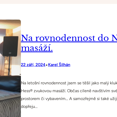
Na rovnodennost do 
masáží.
•
22 září, 2024
Karel Šilhán
Na letošní rovnodennost jsem se těšil jako malý kluk
Hess® zvukovou masáží. Občas cíleně navštívím své 
prostorem či vybavením… A samozřejmě si také užiji to
dopřeju…