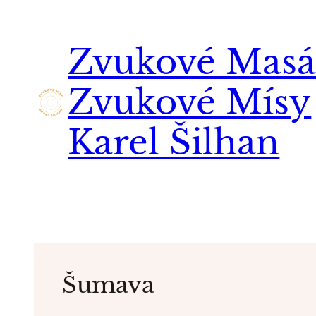
Přeskočit
na
Zvukové Masá
obsah
Zvukové Mísy
Karel Šilhan
Šumava