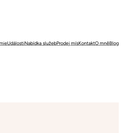
mie
Události
Nabídka služeb
Prodej mís
Kontakt
O mně
Blog